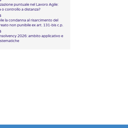
6
zazione puntuale nel Lavoro Agile:
 o controllo a distanza?
6
ile la condanna al risarcimento del
eato non punibile ex art. 131-bis c.p.
6
Insolvency 2026: ambito applicativo e
istematiche