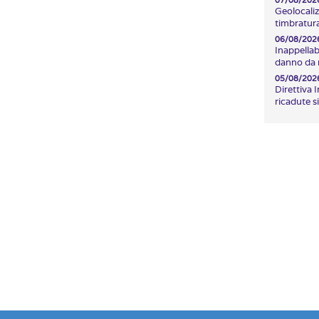
07/08/202
Geolocaliz
timbratura
06/08/202
Inappellab
danno da r
05/08/202
Direttiva 
ricadute s